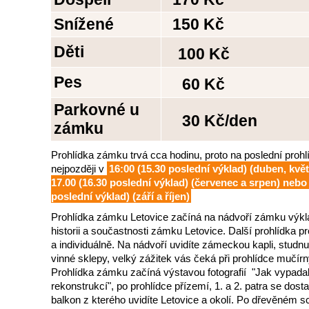
Snížené
150 Kč
Děti
100 Kč
Pes
60 Kč
Parkovné u
30 Kč/den
zámku
Prohlídka zámku trvá cca hodinu, proto na poslední prohl
nejpozději v
16:00 (15.30 poslední výklad) (duben, kvě
17.00 (16.30 poslední výklad) (červenec a srpen) nebo 
poslední výklad) (září a říjen)
Prohlídka zámku Letovice začíná na nádvoří zámku výk
historii a součastnosti zámku Letovice. Další prohlídka 
a individuálně. Na nádvoří uvidíte zámeckou kapli, studn
vinné sklepy, velký zážitek vás čeká při prohlídce mučír
Prohlídka zámku začíná výstavou fotografií "Jak vypada
rekonstrukcí", po prohlídce přízemí, 1. a 2. patra se dos
balkon z kterého uvidíte Letovice a okolí. Po dřevěném sc