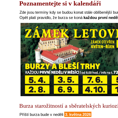
Poznamentejte si v kalendáři
Zde jsou termíny kdy se budou konat stále oblíbenější bu
Opět platí pravidlo, že burza se koná
každou první neděl
Burza starožitností a sběratelských kurioz
Příští burza bude v neděli
3. května 2026