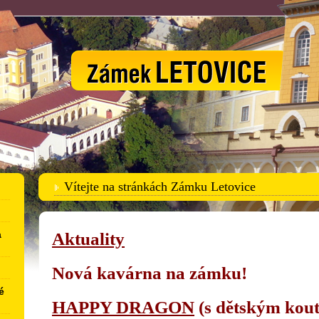
Zámek Letovice
Vítejte na stránkách Zámku Letovice
a
Aktuality
Nová kavárna na zámku!
é
HAPPY DRAGON
(s dětským kou