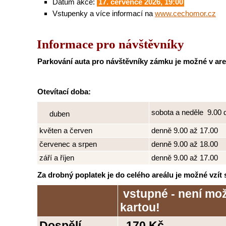
Datum akce:
17. července 2026, 19:00
Vstupenky a více informací na
www.cechomor.cz
Informace pro návštěvníky
Parkování auta pro návštěvníky zámku je možné v ar
Otevítací doba:
sobota a neděle 9.00 
duben
květen a červen
denně 9.00 až 17.00
červenec a srpen
denně 9.00 až 18.00
září a říjen
denně 9.00 až 17.00
Za drobný poplatek je do celého areálu je možné vzít 
vstupné - není mož
kartou!
Dospělí
170 Kč