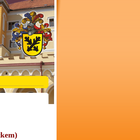
tkem)