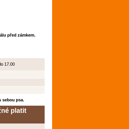
eálu před zámkem.
do 17.00
s sebou psa.
né platit