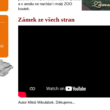
a v areálu se nachází i malý ZOO
koutek.
Zámek ze všech stran
e
.cz
Autor Miloš Mikulášek. Děkujeme...