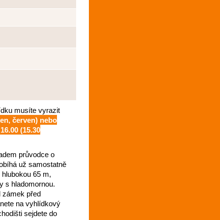
ídku musíte vyrazit
ten, červen) nebo
16.00 (15.30
ladem průvodce o
probíhá už samostatně
u hlubokou 65 m,
ny s hladomornou.
l zámek před
tanete na vyhlídkový
hodišti sejdete do